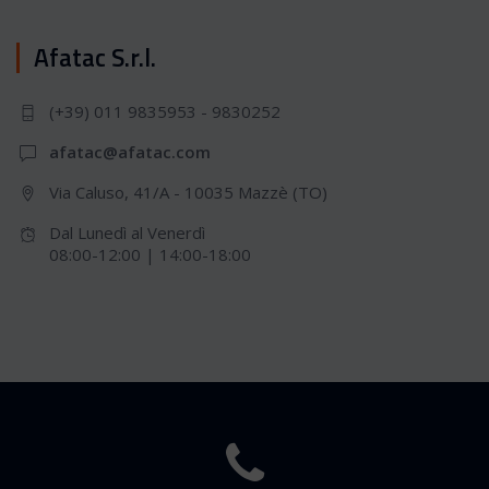
Afatac S.r.l.
(+39) 011 9835953 - 9830252
afatac@afatac.com
Via Caluso, 41/A - 10035 Mazzè (TO)
Dal Lunedì al Venerdì
08:00-12:00 | 14:00-18:00