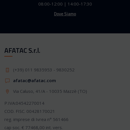
08:00-12:00 | 14:00-17:30
Dove Siamo
AFATAC S.r.l.
(+39) 011 9835953 - 9830252
afatac@afatac.com
Via Caluso, 41/A - 10035 Mazzè (TO)
P.IVA:04542270014
COD. FISC. 00428170021
reg. imprese di Ivrea n° 561466
cap soc. € 77468,00 int. vers.