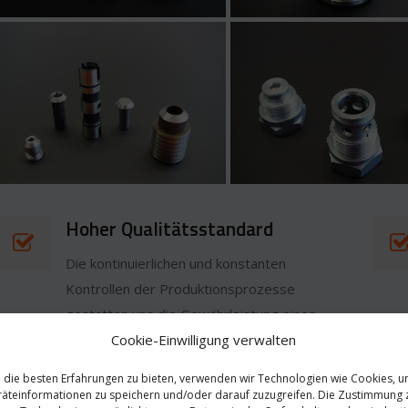
Hoher Qualitätsstandard
Die kontinuierlichen und konstanten
Kontrollen der Produktionsprozesse
gestatten uns die Gewährleistung eines
hohen Qualitätsmaßstabs.
Cookie-Einwilligung verwalten
die besten Erfahrungen zu bieten, verwenden wir Technologien wie Cookies, 
äteinformationen zu speichern und/oder darauf zuzugreifen. Die Zustimmung 