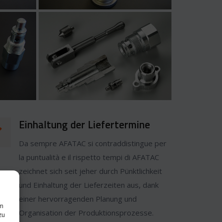
Einhaltung der Liefertermine
Da sempre AFATAC si contraddistingue per
la puntualità e il rispetto tempi di AFATAC
zeichnet sich seit jeher durch Pünktlichkeit
und Einhaltung der Lieferzeiten aus, dank
einer hervorragenden Planung und
um
Organisation der Produktionsprozesse.
zu