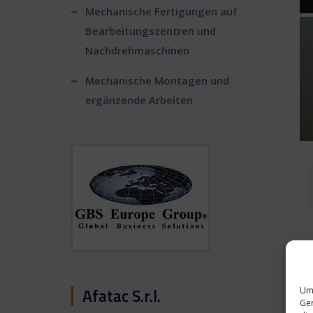
Mechanische Fertigungen auf
Bearbeitungszentren und
Nachdrehmaschinen
Mechanische Montagen und
ergänzende Arbeiten
Afatac S.r.l.
Um 
Ger