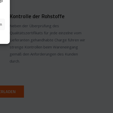
ige
Kontrolle der Rohstoffe
en
Neben der Überprüfung des
Qualitätszertifikats für jede einzelne vom
Lieferanten gehandhabte Charge führen wir
strenge Kontrollen beim Wareneingang
gemäß den Anforderungen des Kunden
durch.
ERLADEN