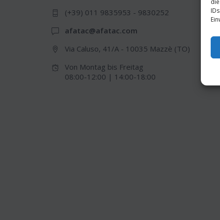
die
IDs
(+39) 011 9835953 - 9830252
Ein
afatac@afatac.com
Via Caluso, 41/A - 10035 Mazzè (TO)
Von Montag bis Freitag
08:00-12:00 | 14:00-18:00