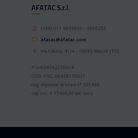
AFATAC S.r.l.
(+39) 011 9835953 - 9830252
afatac@afatac.com
Via Caluso, 41/A - 10035 Mazzè (TO)
P.IVA:04542270014
COD. FISC. 00428170021
reg. imprese di Ivrea n° 561466
cap soc. € 77468,00 int. vers.